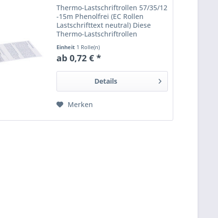
Thermo-Lastschriftrollen 57/35/12
-15m Phenolfrei (EC Rollen
Lastschrifttext neutral) Diese
Thermo-Lastschriftrollen
57x35x12 sind ideal für tragbare
Einheit
1 Rolle(n)
EC-Cash Terminals, z.B. des
ab 0,72 € *
bekannten Herstellers Ingenico.
Mit einer Lauflänge von 15...
Details
Merken