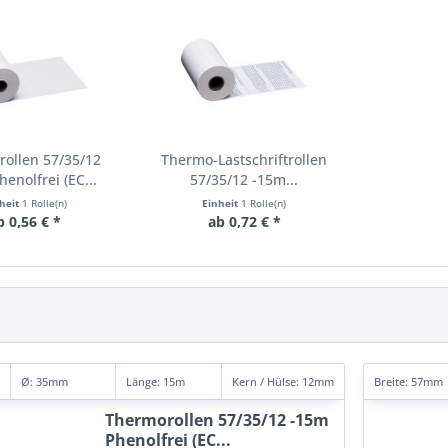
ollen 57/35/12
Thermo-Lastschriftrollen
enolfrei (EC...
57/35/12 -15m...
heit
1 Rolle(n)
Einheit
1 Rolle(n)
b 0,56 € *
ab 0,72 € *
Ø: 35mm
Länge: 15m
Kern
/ Hülse
: 12mm
Breite: 57mm
Thermorollen 57/35/12 -15m
Phenolfrei (EC...