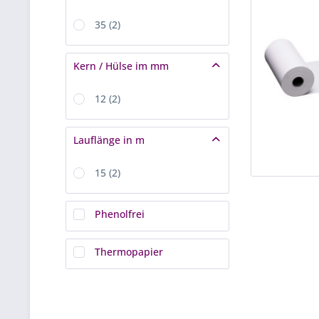
35
(
2
)
Kern / Hülse im mm
12
(
2
)
Lauflänge in m
15
(
2
)
Phenolfrei
Thermopapier