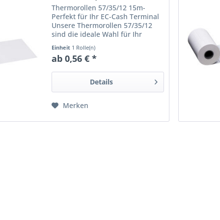
Thermorollen 57/35/12 15m-
Perfekt für Ihr EC-Cash Terminal
Unsere Thermorollen 57/35/12
sind die ideale Wahl für Ihr
tragbares EC-Cash Terminal. Sie
Einheit
1 Rolle(n)
sind speziell für Geräte wie die
ab 0,56 € *
von Ingenico konzipiert und
garantieren eine schnelle...
Details
Merken