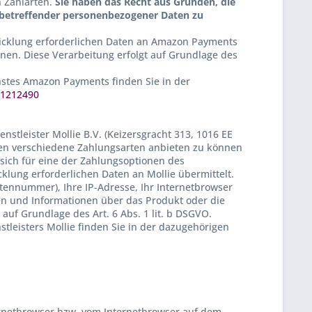
n Zahlarten.
Sie haben das Recht aus Gründen, die
ie betreffender personenbezogener Daten zu
cklung erforderlichen Daten an Amazon Payments
nnen. Diese Verarbeitung erfolgt auf Grundlage des
stes Amazon Payments finden Sie in der
01212490
tleister Mollie B.V. (Keizersgracht 313, 1016 EE
nen verschiedene Zahlungsarten anbieten zu können
sich für eine der Zahlungsoptionen des
klung erforderlichen Daten an Mollie übermittelt.
ennummer), Ihre IP-Adresse, Ihr Internetbrowser
en und Informationen über das Produkt oder die
auf Grundlage des Art. 6 Abs. 1 lit. b DSGVO.
leisters Mollie finden Sie in der dazugehörigen
ternetbrowser bzw. vom Internetbrowser auf dem