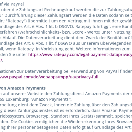
f via PayPal
 über die Zahlungsart Rechnungskauf werden die zur Zahlungsabw
Zur Durchführung dieser Zahlungsart werden die Daten sodann sei
lin; "Ratepay") übermittelt um den Vertrag mit Ihnen mit der gewäh
undlage des Art. 6 Abs. 1 lit. b DSGVO. Ratepay führt ggf. eine Bo
 Verfahren (Wahrscheinlichkeits- bzw. Score - Werte) unter Nutzun
 Ablauf. Die Datenverarbeitung dient dem Zweck der Bonitätsprü
rundlage des Art. 6 Abs. 1 lit. f DSGVO aus unserem überwiegenden
ll, wenn Ratepay in Vorleistung geht. Weitere Informationen zu
den Sie unter
https://www.ratepay.com/legal-payment-dataprivacy
s/
.
ationen zur Datenverarbeitung bei Verwendung von PayPal finden
/www.paypal.com/de/webapps/mpp/ua/privacy-full
.
von Amazon Payments
 auf unserer Website den Zahlungsdienst Amazon Payments der A
855 Luxemburg; “Amazon Payments”).
rbeitung dient dem Zweck, Ihnen die Zahlung über den Zahlungs
g dieses Zahlungsdienstes ist es erforderlich, dass Amazon Paymen
triebssystem, Browsertyp, Standort Ihres Geräts) sammelt, speiche
rden. Die Cookies ermöglichen die Wiedererkennung Ihres Browser
ung Ihrer personenbezogenen Daten erfolgt auf Grundlage des Art