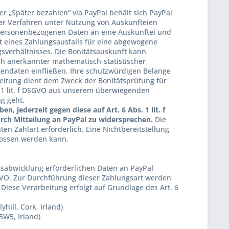
der „Später bezahlen“ via PayPal behält sich PayPal
cher Verfahren unter Nutzung von Auskunfteien
n personenbezogenen Daten an eine Auskunftei und
it eines Zahlungsausfalls für eine abgewogene
verhältnisses. Die Bonitätsauskunft kann
ich anerkannter mathematisch-statistischer
endaten einfließen. Ihre schutzwürdigen Belange
itung dient dem Zweck der Bonitätsprüfung für
. 1 lit. f DSGVO aus unserem überwiegenden
ng geht.
, jederzeit gegen diese auf Art. 6 Abs. 1 lit. f
ch Mitteilung an PayPal zu widersprechen.
Die
en Zahlart erforderlich. Eine Nichtbereitstellung
hlossen werden kann.
gsabwicklung erforderlichen Daten an PayPal
DSGVO. Zur Durchführung dieser Zahlungsart werden
Diese Verarbeitung erfolgt auf Grundlage des Art. 6
yhill, Cork, Irland)
5W5, Irland)