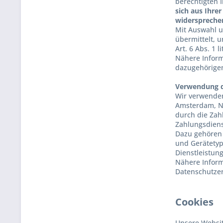
berechtigten 
sich aus Ihre
widerspreche
Mit Auswahl 
übermittelt, 
Art. 6 Abs. 1 l
Nähere Inform
dazugehörige
Verwendung de
Wir verwenden
Amsterdam, Ni
durch die Zah
Zahlungsdiens
Dazu gehören 
und Gerätetyp
Dienstleistung
Nähere Inform
Datenschutze
Cookies
Unsere Websit