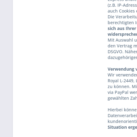
(z.B. IP-Adres
auch Cookies 
Die Verarbeit
berechtigten 
sich aus Ihre
widerspreche
Mit Auswahl u
den Vertrag mi
DSGVO. Nähere
dazugehörige
Verwendung v
Wir verwenden
Royal L-2449,
zu können. Mi
via PayPal we
gewählten Zahl
Hierbei könne
Datenverarbei
kundenorienti
Situation erg