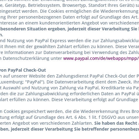
se, Gerätetyp, Betriebssystem, Browsertyp, Standort Ihres Geräts) 
eingesetzt werden. Die Cookies ermöglichen die Wiedererkennung 
ung Ihrer personenbezogenen Daten erfolgt auf Grundlage des Art
Interesse an einem kundenorientierten Angebot von verschiedene
r besonderen Situation ergeben, jederzeit dieser Verarbeitung S
n.
nd Nutzung von PayPal Express werden die zur Zahlungsabwicklun
t Ihnen mit der gewählten Zahlart erfüllen zu können. Diese Verarb
 Informationen zur Datenverarbeitung bei Verwendung des Zahlun
n Datenschutzerklärung unter
www.paypal.com/de/webapps/mpp/ua
on PayPal Check-Out
 auf unserer Website den Zahlungsdienst PayPal Check-Out der PayPa
 Luxemburg; "PayPal"). Die Datenverarbeitung dient dem Zweck, I
t Auswahl und Nutzung von Zahlung via PayPal, Kreditkarte via PayP
rden die zur Zahlungsabwicklung erforderlichen Daten an PayPal ü
art erfüllen zu können. Diese Verarbeitung erfolgt auf Grundlage d
n Cookies gespeichert werden, die die Wiedererkennung Ihres Bro
tung erfolgt auf Grundlage des Art. 6 Abs. 1 lit. f DSGVO aus un
erten Angebot von verschiedenen Zahlarten.
Sie haben das Recht 
eben, jederzeit dieser Verarbeitung Sie betreffender personenbe