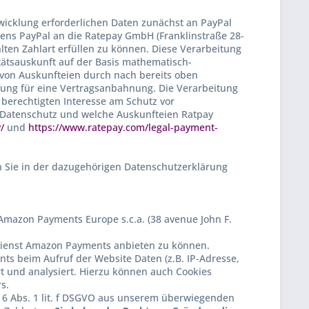
icklung erforderlichen Daten zunächst an PayPal
tens PayPal an die Ratepay GmbH (Franklinstraße 28-
lten Zahlart erfüllen zu können. Diese Verarbeitung
nitätsauskunft auf der Basis mathematisch-
g von Auskunfteien durch nach bereits oben
fung für eine Vertragsanbahnung. Die Verarbeitung
 berechtigten Interesse am Schutz vor
m Datenschutz und welche Auskunfteien Ratpay
/
und
https://www.ratepay.com/legal-payment-
 Sie in der dazugehörigen Datenschutzerklärung
mazon Payments Europe s.c.a. (38 avenue John F.
dienst Amazon Payments anbieten zu können.
ts beim Aufruf der Website Daten (z.B. IP-Adresse,
rt und analysiert. Hierzu können auch Cookies
s.
. 6 Abs. 1 lit. f DSGVO aus unserem überwiegenden