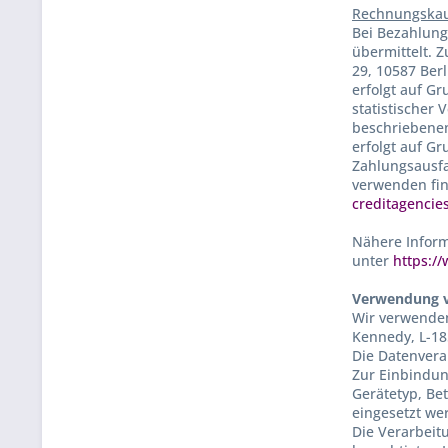
Rechnungskau
Bei Bezahlung
übermittelt. 
29, 10587 Ber
erfolgt auf Gr
statistischer
beschriebenen
erfolgt auf G
Zahlungsausfa
verwenden fin
creditagencie
Nähere Inform
unter
https:/
Verwendung 
Wir verwenden
Kennedy, L-1
Die Datenvera
Zur Einbindun
Gerätetyp, Be
eingesetzt we
Die Verarbeit