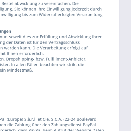
 Bestellabwicklung zu vereinfachen. Die
lligung. Sie können Ihre Einwilligung jederzeit durch
inwilligung bis zum Widerruf erfolgten Verarbeitung
lungen
ur, soweit dies zur Erfüllung und Abwicklung Ihrer
ung der Daten ist für den Vertragsschluss
sen werden kann. Die Verarbeitung erfolgt auf
 mit Ihnen erforderlich.
n, Dropshipping- bzw. Fulfillment-Anbieter,
ter. In allen Fällen beachten wir strikt die
 ein Mindestmaß.
(Europe) S.à.r.l. et Cie, S.C.A. (22-24 Boulevard
hnen die Zahlung über den Zahlungsdienst PayPal
orderlich, dass PayPal beim Aufruf der Website Daten