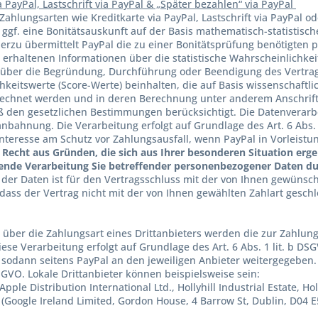
a PayPal, Lastschrift via PayPal & „Später bezahlen“ via PayPal
Zahlungsarten wie Kreditkarte via PayPal, Lastschrift via PayPal o
, ggf. eine Bonitätsauskunft auf der Basis mathematisch-statistis
ierzu übermittelt PayPal die zu einer Bonitätsprüfung benötigte
 erhaltenen Informationen über die statistische Wahrscheinlichke
über die Begründung, Durchführung oder Beendigung des Vertrags
hkeitswerte (Score-Werte) beinhalten, die auf Basis wissenschaftl
echnet werden und in deren Berechnung unter anderem Anschrift
den gesetzlichen Bestimmungen berücksichtigt. Die Datenverarbe
anbahnung. Die Verarbeitung erfolgt auf Grundlage des Art. 6 Abs
Interesse am Schutz vor Zahlungsausfall, wenn PayPal in Vorleistu
Recht aus Gründen, die sich aus Ihrer besonderen Situation ergeben
nde Verarbeitung Sie betreffender personenbezogener Daten dur
 der Daten ist für den Vertragsschluss mit der von Ihnen gewünscht
, dass der Vertrag nicht mit der von Ihnen gewählten Zahlart gesc
 über die Zahlungsart eines Drittanbieters werden die zur Zahlun
Diese Verarbeitung erfolgt auf Grundlage des Art. 6 Abs. 1 lit. b 
. sodann seitens PayPal an den jeweiligen Anbieter weitergegeben. 
DSGVO. Lokale Drittanbieter können beispielsweise sein:
pple Distribution International Ltd., Hollyhill Industrial Estate, Holl
(Google Ireland Limited, Gordon House, 4 Barrow St, Dublin, D04 E