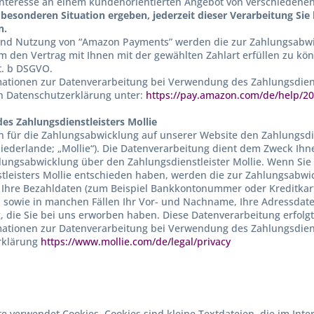
Interesse an einem kundenorientierten Angebot von verschiedene
r besonderen Situation ergeben, jederzeit dieser Verarbeitung S
n.
und Nutzung von “Amazon Payments” werden die zur Zahlungsabwi
um den Vertrag mit Ihnen mit der gewählten Zahlart erfüllen zu kö
it. b DSGVO.
ationen zur Datenverarbeitung bei Verwendung des Zahlungsdien
n Datenschutzerklärung unter:
https://pay.amazon.com/de/help/2
s Zahlungsdienstleisters Mollie
 für die Zahlungsabwicklung auf unserer Website den Zahlungsdiens
ederlande; „Mollie“). Die Datenverarbeitung dient dem Zweck Ih
lungsabwicklung über den Zahlungsdienstleister Mollie. Wenn Sie 
tleisters Mollie entschieden haben, werden die zur Zahlungsabwic
Ihre Bezahldaten (zum Beispiel Bankkontonummer oder Kreditkart
 sowie in manchen Fällen Ihr Vor- und Nachname, Ihre Adressdat
, die Sie bei uns erworben haben. Diese Datenverarbeitung erfolgt 
ationen zur Datenverarbeitung bei Verwendung des Zahlungsdienst
rklärung
https://www.mollie.com/de/legal/privacy
e verwendet Cookies. Cookies sind kleine Textdateien, die im In