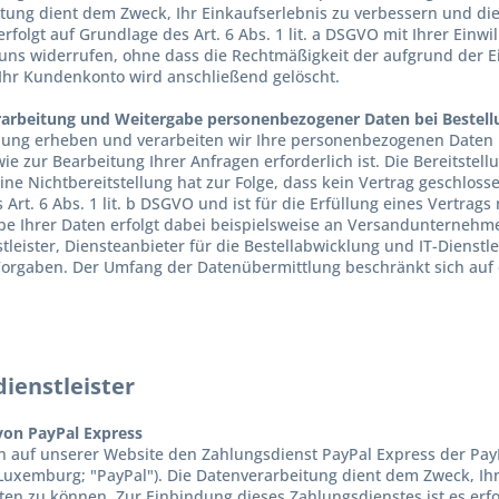
tung dient dem Zweck, Ihr Einkaufserlebnis zu verbessern und die
rfolgt auf Grundlage des Art. 6 Abs. 1 lit. a DSGVO mit Ihrer Einwi
 uns widerrufen, ohne dass die Rechtmäßigkeit der aufgrund der E
 Ihr Kundenkonto wird anschließend gelöscht.
rarbeitung und Weitergabe personenbezogener Daten bei Bestel
llung erheben und verarbeiten wir Ihre personenbezogenen Daten n
ie zur Bearbeitung Ihrer Anfragen erforderlich ist. Die Bereitstell
Eine Nichtbereitstellung hat zur Folge, dass kein Vertrag geschlos
Art. 6 Abs. 1 lit. b DSGVO und ist für die Erfüllung eines Vertrags
be Ihrer Daten erfolgt dabei beispielsweise an Versandunternehme
leister, Diensteanbieter für die Bestellabwicklung und IT-Dienstleis
Vorgaben. Der Umfang der Datenübermittlung beschränkt sich auf
dienstleister
on PayPal Express
auf unserer Website den Zahlungsdienst PayPal Express der PayPal 
 Luxemburg; "PayPal"). Die Datenverarbeitung dient dem Zweck, I
ten zu können. Zur Einbindung dieses Zahlungsdienstes ist es erf