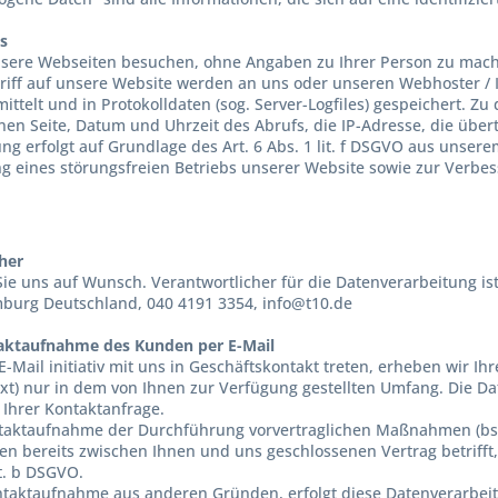
es
nsere Webseiten besuchen, ohne Angaben zu Ihrer Person zu mac
riff auf unsere Website werden an uns oder unseren Webhoster / I
ittelt und in Protokolldaten (sog. Server-Logfiles) gespeichert. Z
nen Seite, Datum und Uhrzeit des Abrufs, die IP-Adresse, die üb
ung erfolgt auf Grundlage des Art. 6 Abs. 1 lit. f DSGVO aus unse
g eines störungsfreien Betriebs unserer Website sowie zur Verb
her
Sie uns auf Wunsch. Verantwortlicher für die Datenverarbeitung is
mburg
Deutschland,
040 4191 3354,
info@t10.de
taktaufnahme des Kunden per E-Mail
E-Mail initiativ mit uns in Geschäftskontakt treten, erheben wir 
xt) nur in dem von Ihnen zur Verfügung gestellten Umfang. Die D
Ihrer Kontaktanfrage.
aktaufnahme der Durchführung vorvertraglichen Maßnahmen (bspw
nen bereits zwischen Ihnen und uns geschlossenen Vertrag betrifft
it. b DSGVO.
ontaktaufnahme aus anderen Gründen, erfolgt diese Datenverarbeitu