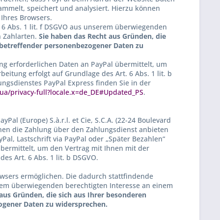
sammelt, speichert und analysiert. Hierzu können
Ihres Browsers.
. 6 Abs. 1 lit. f DSGVO aus unserem überwiegenden
n Zahlarten.
Sie haben das Recht aus Gründen, die
ie betreffender personenbezogener Daten zu
g erforderlichen Daten an PayPal übermittelt, um
eitung erfolgt auf Grundlage des Art. 6 Abs. 1 lit. b
gsdienstes PayPal Express finden Sie in der
/privacy-full?locale.x=de_DE#Updated_PS
.
l (Europe) S.à.r.l. et Cie, S.C.A. (22-24 Boulevard
hnen die Zahlung über den Zahlungsdienst anbieten
al, Lastschrift via PayPal oder „Später Bezahlen“
bermittelt, um den Vertrag mit Ihnen mit der
es Art. 6 Abs. 1 lit. b DSGVO.
wsers ermöglichen. Die dadurch stattfindende
serem überwiegenden berechtigten Interesse an einem
aus Gründen, die sich aus Ihrer besonderen
zogener Daten zu widersprechen.