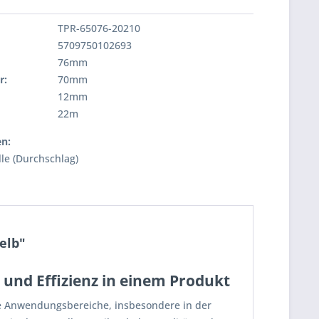
TPR-65076-20210
5709750102693
76mm
r:
70mm
12mm
22m
en:
lle (Durchschlag)
elb"
 und Effizienz in einem Produkt
ne Anwendungsbereiche, insbesondere in der