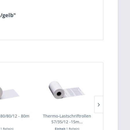
/gelb"
80/80/12 - 80m
Thermo-Lastschriftrollen
Thermorolle
57/35/12 -15m...
(EC Rol
t
1 Rolle(n)
Einheit
1 Rolle(n)
Einhe