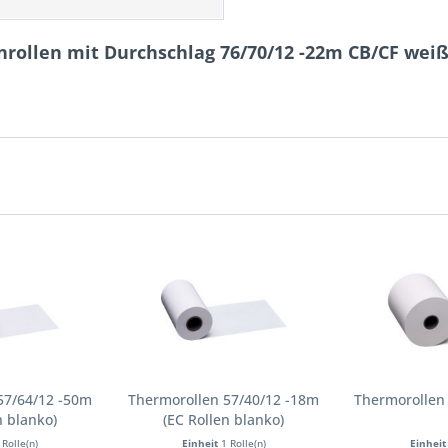
nrollen mit Durchschlag 76/70/12 -22m CB/CF weiß
57/64/12 -50m
Thermorollen 57/40/12 -18m
Thermorollen 
n blanko)
(EC Rollen blanko)
 Rolle(n)
Einheit
1 Rolle(n)
Einhei