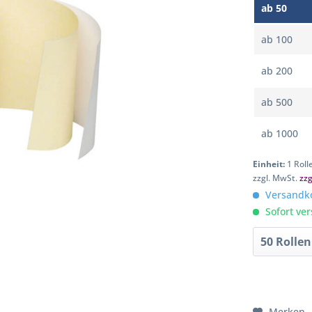
ab
50
ab
100
ab
200
ab
500
ab
1000
Einheit:
1 Roll
zzgl. MwSt.
zz
Versandko
Sofort ver
Merken