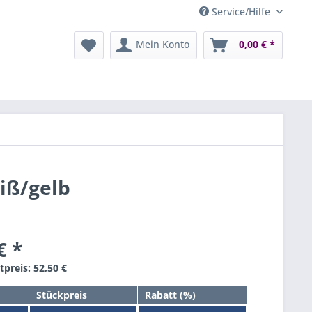
Service/Hilfe
Mein Konto
0,00 € *
iß/gelb
€ *
preis: 52,50 €
Stückpreis
Rabatt (%)