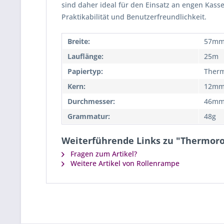
sind daher ideal für den Einsatz an engen Kass
Praktikabilität und Benutzerfreundlichkeit.
Breite:
57m
Lauflänge:
25m
Papiertyp:
Therm
Kern:
12m
Durchmesser:
46m
Grammatur:
48g
Weiterführende Links zu "Thermorol
Fragen zum Artikel?
Weitere Artikel von Rollenrampe