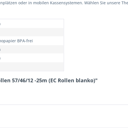
enplätzen oder in mobilen Kassensystemen. Wählen Sie unsere Ther
m
opapier BPA-frei
m
m
len 57/46/12 -25m (EC Rollen blanko)"