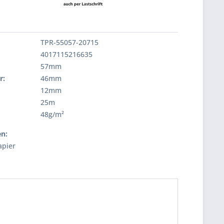
TPR-55057-20715
4017115216635
57mm
r:
46mm
12mm
25m
:
48g/m²
en:
pier